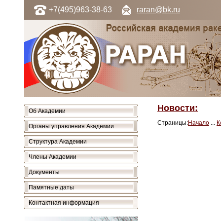
+7(495)963-38-63
raran@bk.ru
Новости:
Об Академии
Страницы:
Начало
...
К
Органы управления Академии
Структура Академии
Члены Академии
Документы
Памятные даты
Контактная информация