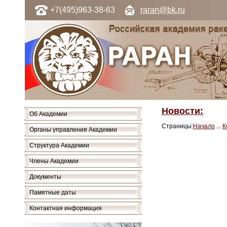
+7(495)963-38-63
raran@bk.ru
Новости:
Об Академии
Страницы:
Начало
...
К
Органы управления Академии
Структура Академии
Члены Академии
Документы
Памятные даты
Контактная информация