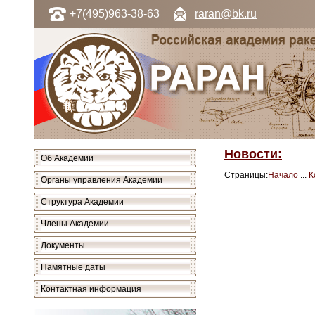
+7(495)963-38-63
raran@bk.ru
Новости:
Об Академии
Страницы:
Начало
...
К
Органы управления Академии
Структура Академии
Члены Академии
Документы
Памятные даты
Контактная информация