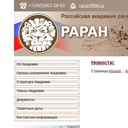
+7(495)963-38-63
raran@bk.ru
Новости:
Об Академии
Страницы:
Начало
...
К
Органы управления Академии
Структура Академии
Члены Академии
Документы
Памятные даты
Контактная информация