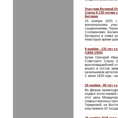
Участник Великой От
Союза К 130-летию 
Бескина
25 ноября 2025 г.
военачальника, уча
соединениями, Героя
Соломонович Бескин
Беларусь) в семье р
Некоторое время рабо
9 ноября - 135 лет 
(1890-1950)
Кулик Григорий Ива
Советского Союза (
красногвардейский от
вошёл в состав арм
начальником артиллер
С июня 1920 года - н
20 ноября - 80 лет с
Во Дворце правосуди
подвел итоги первой
этот день Междунар
главных военных прес
Германией, на Восто
участвовало 62 госуда