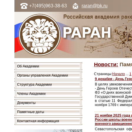
+7(495)963-38-63
raran@bk.ru
Новости:
Памя
Об Академии
Страницы:
Начало
...
1
Органы управления Академии
9 декабря - День Ге
В целях увековечения
Структура Академии
- День Героев Отечес
ФЗ «О днях воинской
Члены Академии
Государственной Дум
в статью 11 Федера
Документы
ноября 1769 г. импер
Памятные даты
21 ноября 2025 года
России школы военн
Контактная информация
военного авиационн
Севастопольская оф