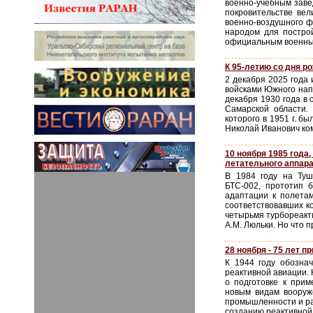
военно-учебным заве
покровительстве вел
военно-воздушного ф
народом для постро
официальным военным
К 95-летию со дня р
2 декабря 2025 года
войсками Южного нап
декабря 1930 года в 
Самарской области.
которого в 1951 г. б
Николай Иванович ком
10 ноября 1985 года
летательного аппара
В 1984 году на Туш
БТС-002, прототип 
адаптации к полетам
соответствовавших к
четырьмя турбореакт
А.М. Люльки. Но что п
28 ноября - 75 лет п
К 1944 году обозна
реактивной авиации.
о подготовке к при
новым видам вооруж
промышленности и ра
созданию реактивной и