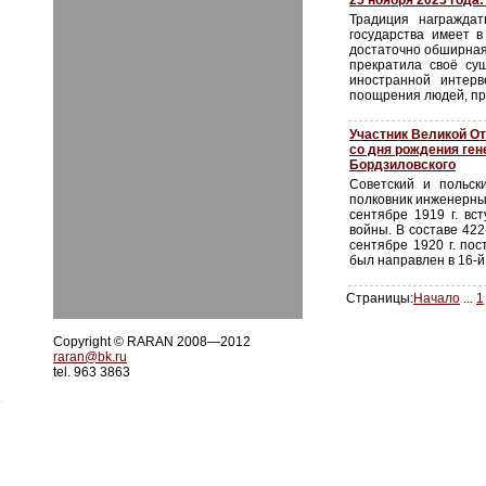
25 ноября 2025 года
Традиция награжда
государства имеет 
достаточно обширная 
прекратила своё су
иностранной интерв
поощрения людей, пр
Участник Великой От
со дня рождения ге
Бордзиловского
Советский и польск
полковник инженерны
сентябре 1919 г. вс
войны. В составе 422
сентябре 1920 г. пос
был направлен в 16-й
Страницы:
Начало
...
1
Copyright © RARAN 2008—2012
raran@bk.ru
tel. 963 3863
.