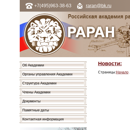
+7(495)963-38-63
raran@bk.ru
Новости:
Об Академии
Страницы:
Начало
Органы управления Академии
Структура Академии
Члены Академии
Документы
Памятные даты
Контактная информация