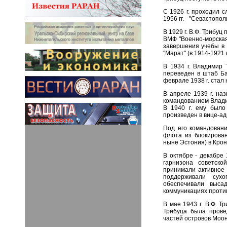
С 1926 г. проходил с
1956 гг. - "Севастопо
В 1929 г. В.Ф. Трибу
ВМФ "Военно-морская
завершения учебы в 
"Марат" (в 1914-1921 
В 1934 г. Владимир 
переведен в штаб Ба
феврале 1938 г. стал
В апреле 1939 г. на
командованием Влади
В 1940 г. ему было
произведен в вице-а
Под его командовани
флота из блокирова
ныне Эстония) в Кро
В октябре - декабре
гарнизона советско
принимали активное 
поддерживали сухо
обеспечивали высад
коммуникациях проти
В мае 1943 г. В.Ф. Т
Трибуца была прове
частей островов Моон