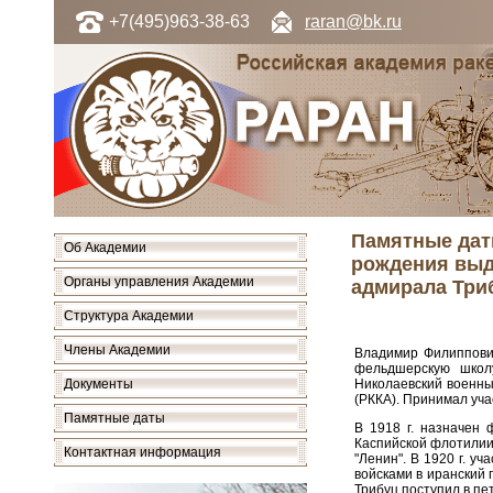
+7(495)963-38-63
raran@bk.ru
Памятные даты
Об Академии
рождения выд
Органы управления Академии
адмирала Три
Структура Академии
Члены Академии
Владимир Филиппович
фельдшерскую школ
Документы
Николаевский военный
(РККА). Принимал уча
Памятные даты
В 1918 г. назначен
Каспийской флотилии.
Контактная информация
"Ленин". В 1920 г. у
войсками в иранский 
Трибуц поступил в пе