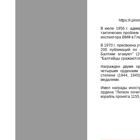
https://i.p
В июле 1956 г. адми
тактических проблем
инспектора ВМФ в Гл
В 1970 г. присвоена 
200 публикаций по 
Балтики атакуют" (1
"Балтийцы сражаются
Награжден двумя ор
четырьмя орденами 
степени (1944, 1945
медалями.
Имел награды иностр
ордена "Легион поче
корабль проекта 1155